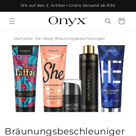
Direkt
15% auf den 2. Artikel ⦁ Gratis Versand ab €50
zum
Inhalt
Warenkorb
Startseite
Der Blog
Bräunungsbeschleuniger
Bräunungsbeschleuniger